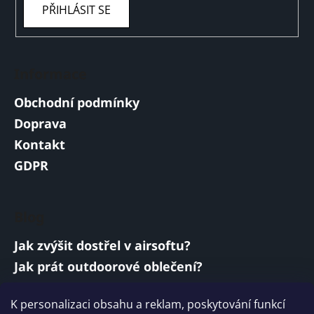
PŘIHLÁSIT SE
Informace
Obchodní podmínky
Doprava
Kontakt
GDPR
Blog
Jak zvýšit dostřel v airsoftu?
Jak prát outdoorové oblečení?
Jakou baterii vybrat do airsoftové zbraně?
K personalizaci obsahu a reklam, poskytování funkcí
Vojenská a armádní sluchátka: co musí