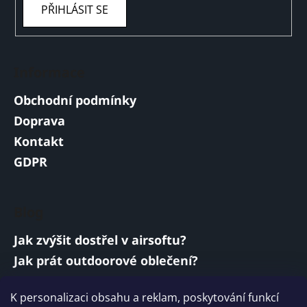
PŘIHLÁSIT SE
Informace
Obchodní podmínky
Doprava
Kontakt
GDPR
Blog
Jak zvýšit dostřel v airsoftu?
Jak prát outdoorové oblečení?
Jakou baterii vybrat do airsoftové zbraně?
K personalizaci obsahu a reklam, poskytování funkcí
Vojenská a armádní sluchátka: co musí