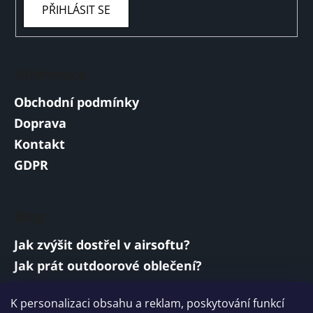
PŘIHLÁSIT SE
Informace
Obchodní podmínky
Doprava
Kontakt
GDPR
Blog
Jak zvýšit dostřel v airsoftu?
Jak prát outdoorové oblečení?
Jakou baterii vybrat do airsoftové zbraně?
K personalizaci obsahu a reklam, poskytování funkcí
Vojenská a armádní sluchátka: co musí