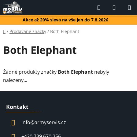
Přejít
Hledat
NÁKUP
na
KOŠÍK
obsah
Akce až 20% sleva na vše jen do 7.8.2026
Domů
/
Prodávané značky
/
Both Elephant
Both Elephant
Žádné produkty značky
Both Elephant
nebyly
nalezeny...
Z
á
Kontakt
p
a
info
@
armyservis.cz
t
í
+420 739 670 256