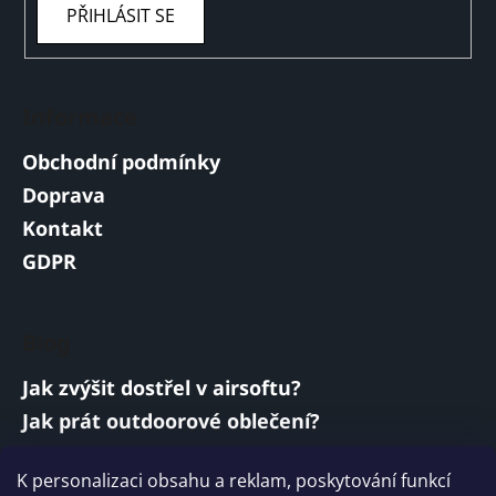
PŘIHLÁSIT SE
Informace
Obchodní podmínky
Doprava
Kontakt
GDPR
Blog
Jak zvýšit dostřel v airsoftu?
Jak prát outdoorové oblečení?
Jakou baterii vybrat do airsoftové zbraně?
K personalizaci obsahu a reklam, poskytování funkcí
Vojenská a armádní sluchátka: co musí