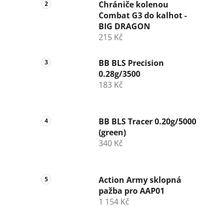
n
Chrániče kolenou
Combat G3 do kalhot -
í
BIG DRAGON
p
215 Kč
a
n
BB BLS Precision
e
0.28g/3500
l
183 Kč
BB BLS Tracer 0.20g/5000
(green)
340 Kč
Action Army sklopná
pažba pro AAP01
1 154 Kč