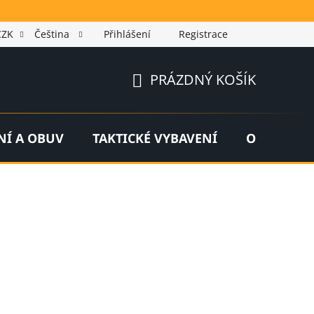
CZK
Čeština
Přihlášení
Registrace
PRÁZDNÝ KOŠÍK
NÁKUPNÍ
KOŠÍK
NÍ A OBUV
TAKTICKÉ VYBAVENÍ
OUTDOOR