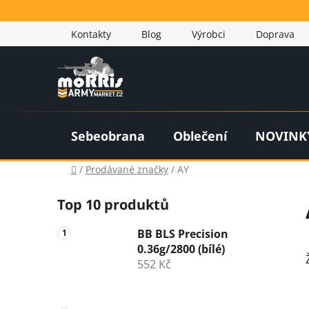
Přejít
na
Kontakty
Blog
Výrobci
Doprava
obsah
Sebeobrana
Oblečení
NOVINK
Domů
/
Prodávané značky
/
AY
P
Top 10 produktů
o
s
BB BLS Precision
t
0.36g/2800 (bílé)
r
552 Kč
a
n