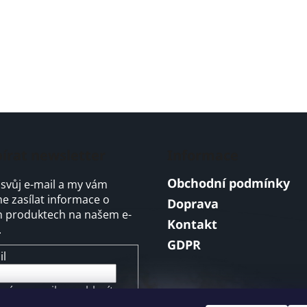
írat newsletter
Informace
Obchodní podmínky
 svůj e-mail a my vám
 zasílat informace o
Doprava
 produktech na našem e-
Kontakt
.
GDPR
il
ením e-mailu souhlasíte s
mínkami ochrany