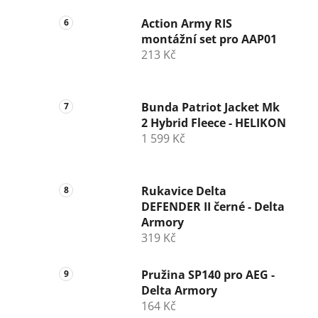
Action Army RIS
montážní set pro AAP01
213 Kč
Bunda Patriot Jacket Mk
2 Hybrid Fleece - HELIKON
1 599 Kč
Rukavice Delta
DEFENDER II černé - Delta
Armory
319 Kč
Pružina SP140 pro AEG -
Delta Armory
164 Kč