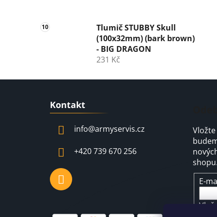
Tlumič STUBBY Skull
(100x32mm) (bark brown)
- BIG DRAGON
231 Kč
Z
Kontakt
á
Odeb
p
info
@
armyservis.cz
Vložte
a
budeme
t
+420 739 670 256
nových
í
shopu
E-ma
Vlož
pod