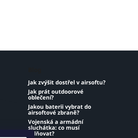
Blog
Jak zvýšit dostřel v airsoftu?
Jak prát outdoorové
oblečení?
Jakou baterii vybrat do
airsoftové zbraně?
Vojenská a armádní
sluchátka: co musí
splňovat?