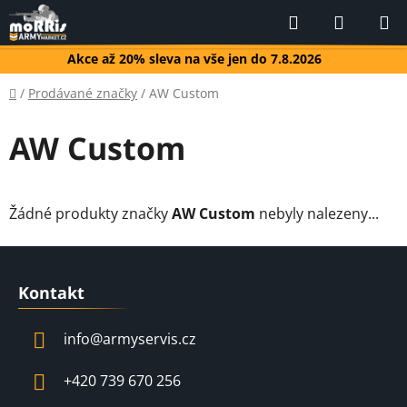
Přejít
Hledat
NÁKUP
na
KOŠÍK
obsah
Akce až 20% sleva na vše jen do 7.8.2026
Domů
/
Prodávané značky
/
AW Custom
AW Custom
Žádné produkty značky
AW Custom
nebyly nalezeny...
Z
á
Kontakt
p
a
info
@
armyservis.cz
t
í
+420 739 670 256