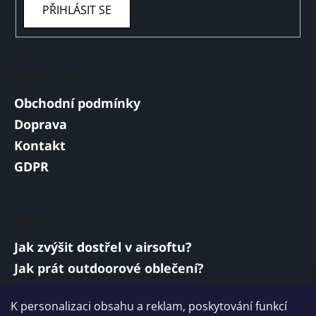
PŘIHLÁSIT SE
Informace
Obchodní podmínky
Doprava
Kontakt
GDPR
Blog
Jak zvýšit dostřel v airsoftu?
Jak prát outdoorové oblečení?
Jakou baterii vybrat do airsoftové zbraně?
K personalizaci obsahu a reklam, poskytování funkcí
Vojenská a armádní sluchátka: co musí