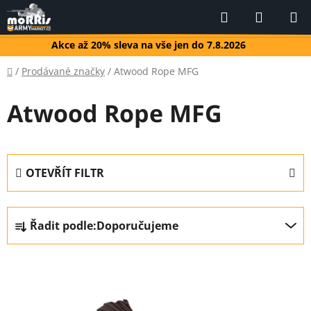
Přejít
Hledat
NÁKUP
na
KOŠÍK
obsah
Akce až 20% sleva na vše jen do 7.8.2026
Domů
/
Prodávané značky
/
Atwood Rope MFG
Atwood Rope MFG
OTEVŘÍT FILTR
Ř
Řadit podle:
Doporučujeme
a
z
V
e
ý
n
p
í