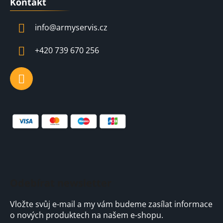
d
Kontakt
p
a
a
c
info
@
armyservis.cz
t
í
í
p
+420 739 670 256
r
v
k
y
v
ý
p
i
s
u
Odebírat newsletter
Vložte svůj e-mail a my vám budeme zasílat informace
o nových produktech na našem e-shopu.