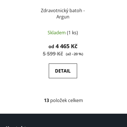
Zdravotnický batoh -
Argun
Skladem
(1 ks)
4 465 Kč
od
5 599 Kč
(až –20 %)
DETAIL
13
položek celkem
O
v
l
Z
á
á