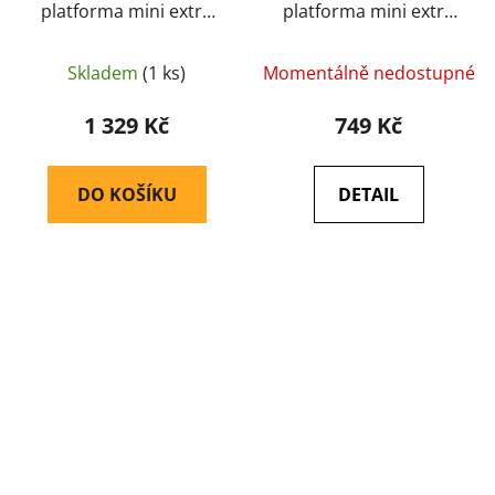
platforma mini extra
platforma mini extra
load Multicam - Argun
load Multicam - Argun
Skladem
(1 ks)
Momentálně nedostupné
1 329 Kč
749 Kč
DO KOŠÍKU
DETAIL