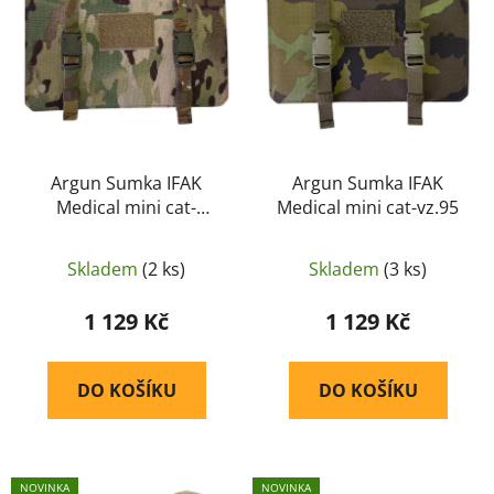
i
p
s
r
p
o
r
d
o
u
d
k
u
Argun Sumka IFAK
Argun Sumka IFAK
t
Medical mini cat-
Medical mini cat-vz.95
k
ů
multicam
t
ů
Skladem
(2 ks)
Skladem
(3 ks)
1 129 Kč
1 129 Kč
DO KOŠÍKU
DO KOŠÍKU
NOVINKA
NOVINKA