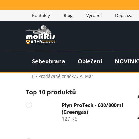
Přejít
na
Kontakty
Blog
Výrobci
Doprava
obsah
Sebeobrana
Oblečení
NOVINK
Domů
/
Prodávané značky
/
Al Mar
P
Top 10 produktů
o
s
Plyn ProTech - 600/800ml
t
(Greengas)
r
127 Kč
a
n