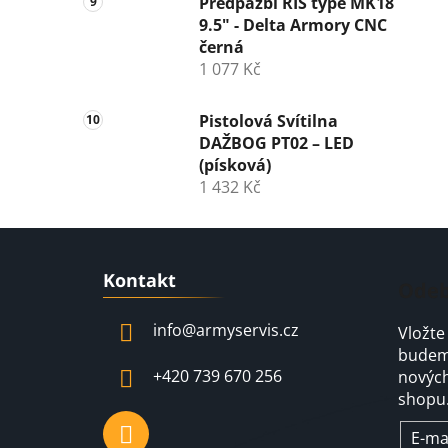
Předpažbí RIS type MK18
9.5" - Delta Armory CNC
černá
1 077 Kč
Pistolová Svítilna
DAŽBOG PT02 – LED
(písková)
1 432 Kč
Z
Kontakt
á
Odeb
p
info
@
armyservis.cz
Vložte
a
budeme
t
+420 739 670 256
nových
í
shopu
E-ma