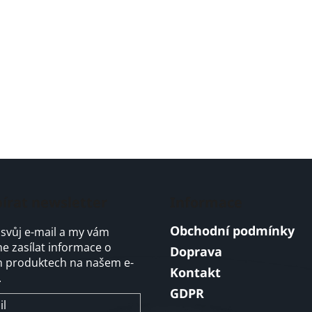
írat newsletter
Informace
Obchodní podmínky
 svůj e-mail a my vám
 zasílat informace o
Doprava
 produktech na našem e-
Kontakt
.
GDPR
il