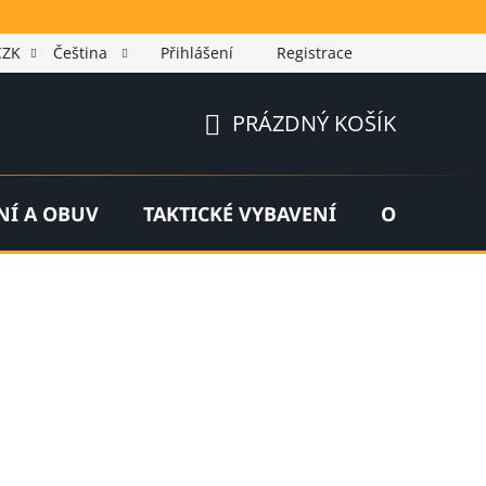
CZK
Čeština
Přihlášení
Registrace
PRÁZDNÝ KOŠÍK
NÁKUPNÍ
KOŠÍK
NÍ A OBUV
TAKTICKÉ VYBAVENÍ
OUTDOOR