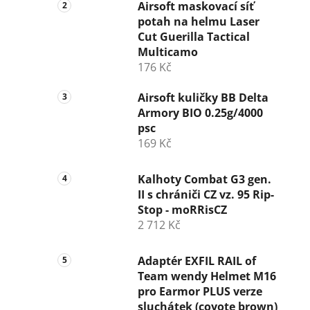
n
Airsoft maskovací síť
potah na helmu Laser
í
Cut Guerilla Tactical
p
Multicamo
a
176 Kč
n
e
Airsoft kuličky BB Delta
l
Armory BIO 0.25g/4000
psc
169 Kč
Kalhoty Combat G3 gen.
II s chrániči CZ vz. 95 Rip-
Stop - moRRisCZ
2 712 Kč
Adaptér EXFIL RAIL of
Team wendy Helmet M16
pro Earmor PLUS verze
sluchátek (coyote brown)