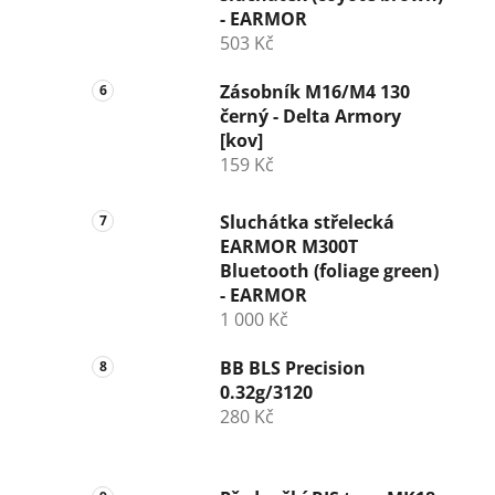
- EARMOR
503 Kč
Zásobník M16/M4 130
černý - Delta Armory
[kov]
159 Kč
Sluchátka střelecká
EARMOR M300T
Bluetooth (foliage green)
- EARMOR
1 000 Kč
BB BLS Precision
0.32g/3120
280 Kč