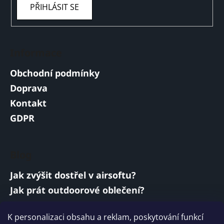
PŘIHLÁSIT SE
Informace
Obchodní podmínky
Doprava
Kontakt
GDPR
Blog
Jak zvýšit dostřel v airsoftu?
Jak prát outdoorové oblečení?
Jakou baterii vybrat do airsoftové zbraně?
K personalizaci obsahu a reklam, poskytování funkcí
Vojenská a armádní sluchátka: co musí