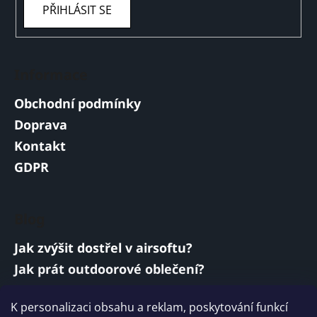
PŘIHLÁSIT SE
Informace
Obchodní podmínky
Doprava
Kontakt
GDPR
Blog
Jak zvýšit dostřel v airsoftu?
Jak prát outdoorové oblečení?
Jakou baterii vybrat do airsoftové zbraně?
K personalizaci obsahu a reklam, poskytování funkcí
Vojenská a armádní sluchátka: co musí