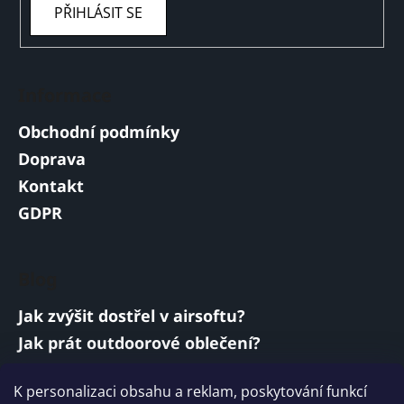
PŘIHLÁSIT SE
Informace
Obchodní podmínky
Doprava
Kontakt
GDPR
Blog
Jak zvýšit dostřel v airsoftu?
Jak prát outdoorové oblečení?
Jakou baterii vybrat do airsoftové zbraně?
K personalizaci obsahu a reklam, poskytování funkcí
Vojenská a armádní sluchátka: co musí