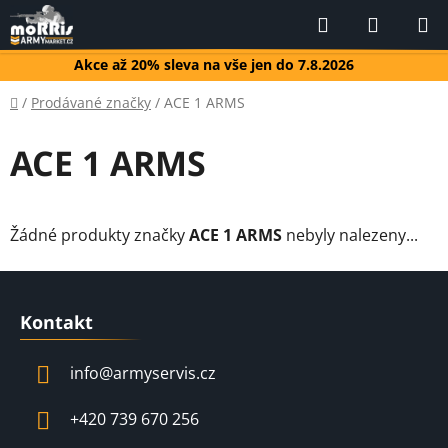
Přejít
Hledat
NÁKUP
na
KOŠÍK
obsah
Akce až 20% sleva na vše jen do 7.8.2026
Domů
/
Prodávané značky
/
ACE 1 ARMS
ACE 1 ARMS
Žádné produkty značky
ACE 1 ARMS
nebyly nalezeny...
Z
á
Kontakt
p
a
info
@
armyservis.cz
t
í
+420 739 670 256