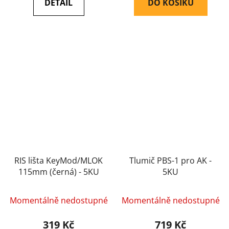
DETAIL
DO KOŠÍKU
RIS lišta KeyMod/MLOK
Tlumič PBS-1 pro AK -
115mm (černá) - 5KU
5KU
Momentálně nedostupné
Momentálně nedostupné
319 Kč
719 Kč