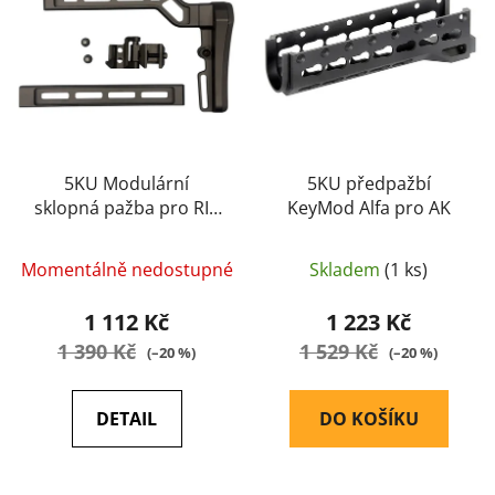
i
p
s
r
p
o
r
d
o
u
d
k
u
5KU Modulární
5KU předpažbí
t
sklopná pažba pro RIS
KeyMod Alfa pro AK
k
ů
montáž-černá
t
ů
Momentálně nedostupné
Skladem
(1 ks)
1 112 Kč
1 223 Kč
1 390 Kč
1 529 Kč
(–20 %)
(–20 %)
DETAIL
DO KOŠÍKU