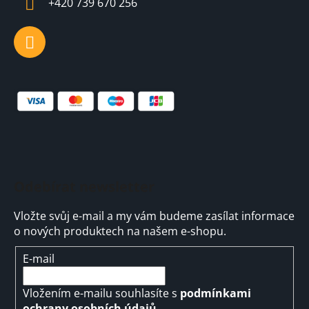
+420 739 670 256
r
v
k
y
v
ý
p
i
s
u
Odebírat newsletter
Vložte svůj e-mail a my vám budeme zasílat informace
o nových produktech na našem e-shopu.
E-mail
Vložením e-mailu souhlasíte s
podmínkami
ochrany osobních údajů