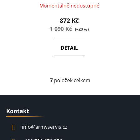
Momentálně nedostupné
872 Kč
1 090 Kč
(–20 %)
DETAIL
7
položek celkem
O
v
l
Z
á
á
d
Kontakt
p
a
a
c
info
@
armyservis.cz
t
í
í
p