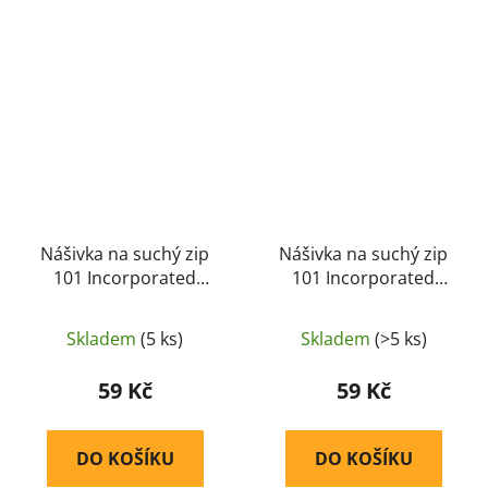
Nášivka na suchý zip
Nášivka na suchý zip
101 Incorporated
101 Incorporated
(plast 3D) - black (101
(plast 3D) - coyote (101
INC)
INC)
Skladem
(5 ks)
Skladem
(>5 ks)
59 Kč
59 Kč
DO KOŠÍKU
DO KOŠÍKU