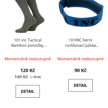
i
p
s
r
p
o
r
d
o
u
d
k
u
101 inc Tactical
101INC herní
t
Bamboo ponožky,
rozlišovací páska
k
ů
Olivová
modrá
t
ů
Momentálně nedostupné
Momentálně nedostupné
120 Kč
90 Kč
149 Kč
(–19 %)
DETAIL
DETAIL