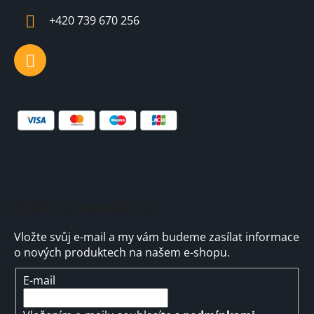
k
í
y
+420 739 670 256
v
ý
p
i
s
u
Odebírat newsletter
Vložte svůj e-mail a my vám budeme zasílat informace
o nových produktech na našem e-shopu.
E-mail