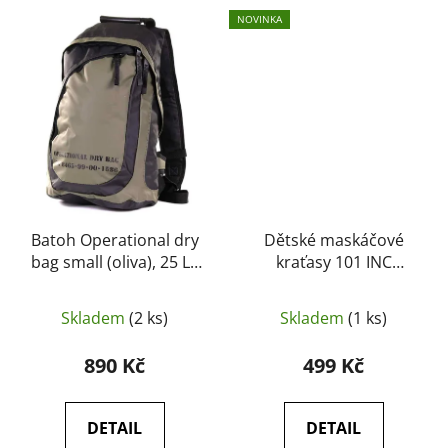
NOVINKA
Batoh Operational dry
Dětské maskáčové
bag small (oliva), 25 L -
kraťasy 101 INC
101 INC
Stonewashed -
Woodland
Skladem
(2 ks)
Skladem
(1 ks)
890 Kč
499 Kč
DETAIL
DETAIL