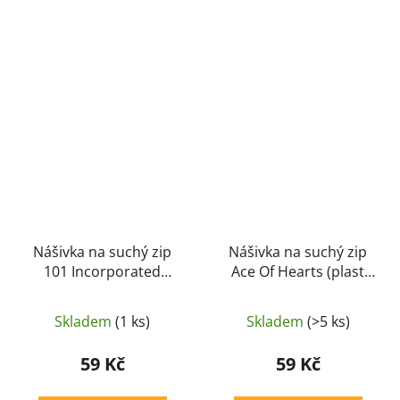
Nášivka na suchý zip
Nášivka na suchý zip
101 Incorporated
Ace Of Hearts (plast
(plast 3D) - oliva (101
3D) - oliva (101 INC)
INC)
Skladem
(1 ks)
Skladem
(>5 ks)
59 Kč
59 Kč