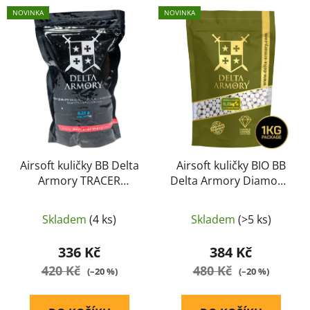
V
p
NOVINKA
NOVINKA
ý
r
p
o
i
d
s
u
p
k
r
t
o
ů
d
u
Airsoft kuličky BB Delta
Airsoft kuličky BIO BB
Armory TRACER
Delta Armory Diamond
k
0,25/4000pcs
0.25g/4000 Tracer
t
ů
Skladem
(4 ks)
Skladem
(>5 ks)
336 Kč
384 Kč
420 Kč
480 Kč
(–20 %)
(–20 %)