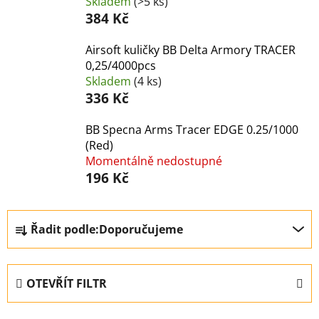
Skladem
(>5 ks)
384 Kč
Airsoft kuličky BB Delta Armory TRACER
0,25/4000pcs
Skladem
(4 ks)
336 Kč
BB Specna Arms Tracer EDGE 0.25/1000
(Red)
Momentálně nedostupné
196 Kč
Ř
Řadit podle:
Doporučujeme
a
z
e
OTEVŘÍT FILTR
n
í