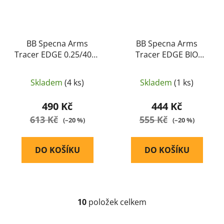
BB Specna Arms
BB Specna Arms
Tracer EDGE 0.25/4000
Tracer EDGE BIO
(nasvětlovací)
0.25/4000
(nasvětlovací)
Skladem
(4 ks)
Skladem
(1 ks)
490 Kč
444 Kč
613 Kč
555 Kč
(–20 %)
(–20 %)
DO KOŠÍKU
DO KOŠÍKU
10
položek celkem
O
v