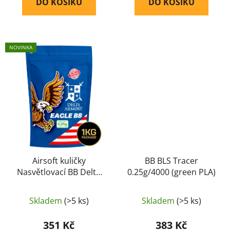
DO KOŠÍKU
DO KOŠÍKU
NOVINKA
Airsoft kuličky
BB BLS Tracer
Nasvětlovací BB Delta
0.25g/4000 (green PLA)
Armory EAGLE 0,25g
4000ks Tracer green
Skladem
(>5 ks)
Skladem
(>5 ks)
351 Kč
383 Kč