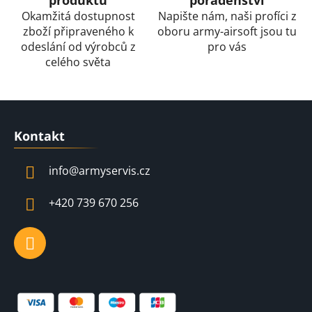
Okamžitá dostupnost
Napište nám, naši profíci z
zboží připraveného k
oboru army-airsoft jsou tu
odeslání od výrobců z
pro vás
celého světa
Z
á
Kontakt
p
a
info
@
armyservis.cz
t
í
+420 739 670 256