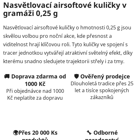
l
Nasvětlovací airsoftové kuličky v
á
gramáži 0,25 g
d
a
Nasvětlovací airsoftové kuličky o hmotnosti 0,25 g jsou
c
skvělou volbou pro noční akce, kde přesnost a
í
p
viditelnost hrají klíčovou roli. Tyto kuličky ve spojení s
r
tracer jednotkou vytvářejí atraktivní světelný efekt, díky
v
kterému snadno sledujete trajektorii střely i za tmy.
k
y
🚚 Doprava zdarma od
🛡️ Ověřený prodejce
v
1000 Kč
Dlouholetá tradice přes 25
ý
let a tisíce spokojených
Při objednávce nad 1000
p
zákazníků
Kč neplatíte za dopravu
i
s
u
🌍Přes 20 000 Ks
🔧 Odborné
produktů
poradenství