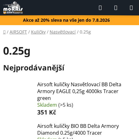
Přejít
Hledat
NÁKUP
na
KOŠÍK
obsah
Akce až 20% sleva na vše jen do 7.8.2026
Domů
/
AIRSOFT
/
Kuličky
/
Nasvětlovací
/
0.25g
0.25g
Nejprodávanější
Airsoft kuličky Nasvětlovací BB Delta
Armory EAGLE 0,25g 4000ks Tracer
green
Skladem
(>5 ks)
351 Kč
Airsoft kuličky BIO BB Delta Armory
Diamond 0.25g/4000 Tracer