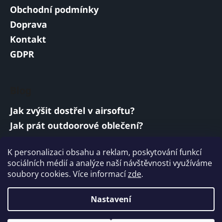
Obchodní podmínky
Doprava
Kontakt
GDPR
Blog
Jak zvýšit dostřel v airsoftu?
Jak prát outdoorové oblečení?
Jakou baterii vybrat do airsoftové zbraně?
K personalizaci obsahu a reklam, poskytování funkcí
Vojenská a armádní sluchátka: co musí
sociálních médií a analýze naší návštěvnosti využíváme
splňovat?
soubory cookies. Více informací
zde
.
ARCHIV
Nastavení