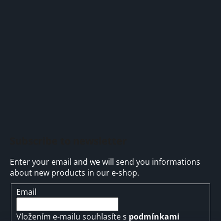
o
t
e
r
Subscribe to newsletter
Enter your email and we will send you informations
about new products in our e-shop.
Email
Vložením e-mailu souhlasíte s
podmínkami