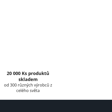
L
i
s
t
i
n
g
c
o
n
t
r
o
l
20 000 Ks produktů
s
skladem
od 300 různých výrobců z
celého světa
F
o