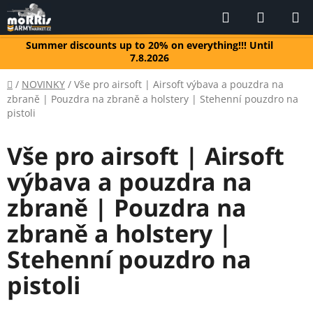
Skip
Search
SHOPP
to
CART
content
Summer discounts up to 20% on everything!!! Until
7.8.2026
Home
/
NOVINKY
/
Vše pro airsoft | Airsoft výbava a pouzdra na
zbraně | Pouzdra na zbraně a holstery | Stehenní pouzdro na
pistoli
Vše pro airsoft | Airsoft
výbava a pouzdra na
zbraně | Pouzdra na
zbraně a holstery |
Stehenní pouzdro na
pistoli