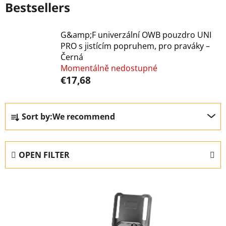
Bestsellers
G&amp;F univerzální OWB pouzdro UNI
PRO s jistícím popruhem, pro praváky –
Černá
Momentálně nedostupné
€17,68
P
Sort by:
We recommend
r
o
d
OPEN FILTER
u
c
L
t
i
s
s
o
t