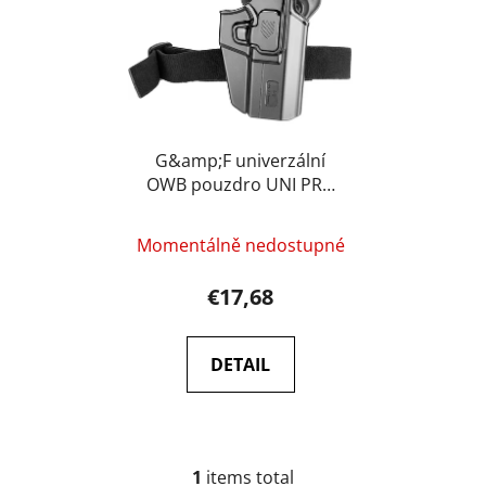
r
o
t
f
i
p
n
r
g
o
d
G&amp;F univerzální
OWB pouzdro UNI PRO
u
s jistícím popruhem,
c
pro praváky – Černá
t
Momentálně nedostupné
s
€17,68
DETAIL
1
items total