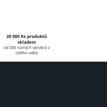
c
o
n
t
r
o
l
20 000 Ks produktů
s
skladem
od 300 různých výrobců z
celého světa
F
o
o
t
e
r