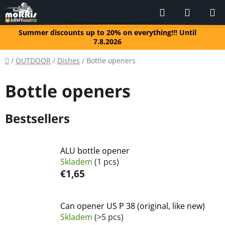
Skip
Search
SHOPP
to
CART
content
Summer discounts up to 20% on everything!!! Until
7.8.2026
Home
/
OUTDOOR
/
Dishes
/
Bottle openers
Bottle openers
Bestsellers
ALU bottle opener
Skladem
(1 pcs)
€1,65
Can opener US P 38 (original, like new)
Skladem
(>5 pcs)