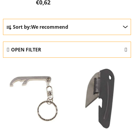
€0,62
P
Sort by:
We recommend
r
o
d
OPEN FILTER
u
c
L
t
i
s
s
o
t
r
o
t
f
i
p
n
r
g
o