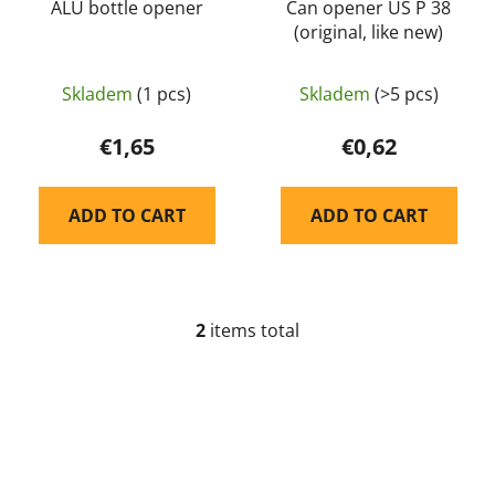
d
ALU bottle opener
Can opener US P 38
(original, like new)
u
c
t
Skladem
(1 pcs)
Skladem
(>5 pcs)
s
€1,65
€0,62
ADD TO CART
ADD TO CART
2
items total
L
i
s
t
i
n
g