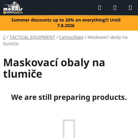
Skip
Search
SHOPP
to
CART
content
Summer discounts up to 20% on everything!!! Until
7.8.2026
Home
/
TACTICAL EQUIPMENT
/
Camouflage
/
Maskovací obaly na
tlumiče
Maskovací obaly na
tlumiče
We are still preparing products.