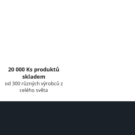
20 000 Ks produktů
skladem
od 300 různých výrobců z
celého světa
F
o
o
t