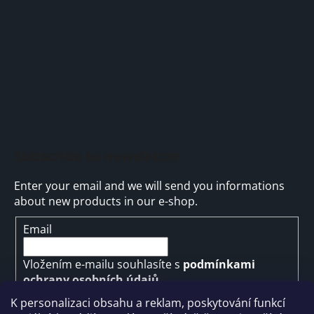
e
r
Subscribe to newsletter
Enter your email and we will send you informations
about new products in our e-shop.
Email
Vložením e-mailu souhlasíte s
podmínkami
ochrany osobních údajů
K personalizaci obsahu a reklam, poskytování funkcí
SUBSCRIBE