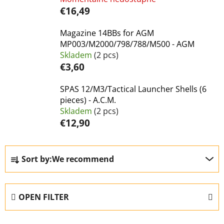
€16,49
Magazine 14BBs for AGM
MP003/M2000/798/788/M500 - AGM
Skladem
(2 pcs)
€3,60
SPAS 12/M3/Tactical Launcher Shells (6
pieces) - A.C.M.
Skladem
(2 pcs)
€12,90
P
Sort by:
We recommend
r
o
d
OPEN FILTER
u
c