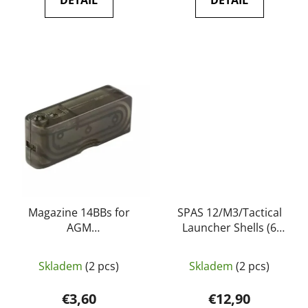
DETAIL
DETAIL
Magazine 14BBs for
SPAS 12/M3/Tactical
AGM
Launcher Shells (6
MP003/M2000/798/788/M500
pieces) - A.C.M.
- AGM
Skladem
(2 pcs)
Skladem
(2 pcs)
€3,60
€12,90