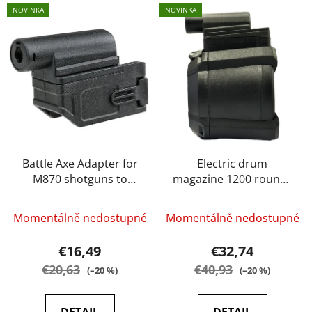
L
t
NOVINKA
NOVINKA
i
s
s
o
t
r
o
t
f
i
p
n
r
g
o
d
Battle Axe Adapter for
Electric drum
M870 shotguns to
magazine 1200 rounds
u
M4/AR15 magazines
for Shotgun
c
t
Momentálně nedostupné
Momentálně nedostupné
s
€16,49
€32,74
€20,63
€40,93
(–20 %)
(–20 %)