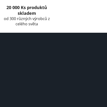
o
l
20 000 Ks produktů
s
skladem
od 300 různých výrobců z
celého světa
F
o
o
t
e
r