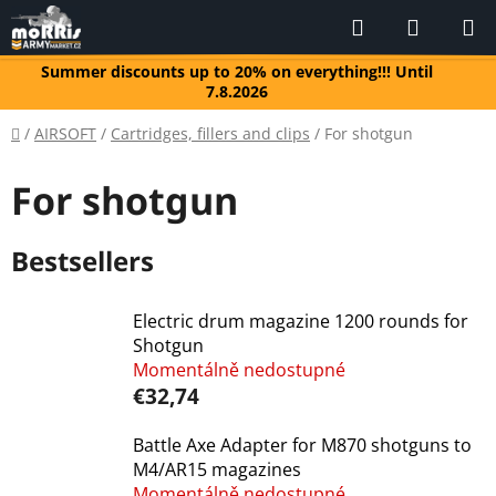
Skip
Search
SHOPP
to
CART
content
Summer discounts up to 20% on everything!!! Until
7.8.2026
Home
/
AIRSOFT
/
Cartridges, fillers and clips
/
For shotgun
For shotgun
Bestsellers
Electric drum magazine 1200 rounds for
Shotgun
Momentálně nedostupné
€32,74
Battle Axe Adapter for M870 shotguns to
M4/AR15 magazines
Momentálně nedostupné