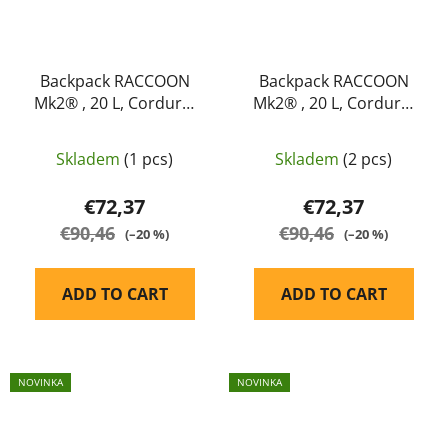
Backpack RACCOON
Backpack RACCOON
Mk2® , 20 L, Cordura,
Mk2® , 20 L, Cordura,
Helikon-tex, Duck
Helikon-tex, Grey
Hunter
Skladem
(1 pcs)
Skladem
(2 pcs)
€72,37
€72,37
€90,46
€90,46
(–20 %)
(–20 %)
ADD TO CART
ADD TO CART
NOVINKA
NOVINKA