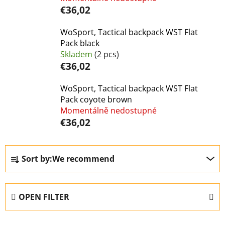
€36,02
WoSport, Tactical backpack WST Flat
Pack black
Skladem
(2 pcs)
€36,02
WoSport, Tactical backpack WST Flat
Pack coyote brown
Momentálně nedostupné
€36,02
P
Sort by:
We recommend
r
o
d
OPEN FILTER
u
c