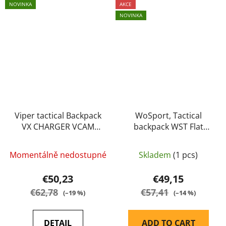
NOVINKA
AKCE
NOVINKA
Viper tactical Backpack
WoSport, Tactical
VX CHARGER VCAM
backpack WST Flat
Multicam
Pack - MC
Momentálně nedostupné
Skladem
(1 pcs)
€50,23
€49,15
€62,78
€57,41
(–19 %)
(–14 %)
DETAIL
ADD TO CART