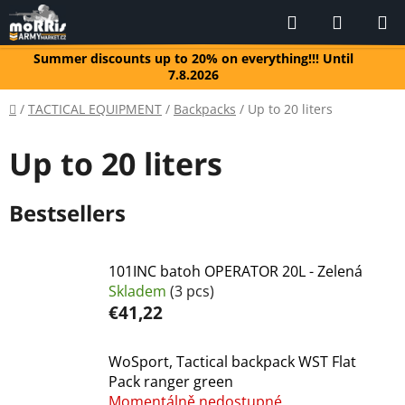
Skip
Search
SHOPP
to
CART
content
Summer discounts up to 20% on everything!!! Until
7.8.2026
Home
/
TACTICAL EQUIPMENT
/
Backpacks
/
Up to 20 liters
Up to 20 liters
Bestsellers
101INC batoh OPERATOR 20L - Zelená
Skladem
(3 pcs)
€41,22
WoSport, Tactical backpack WST Flat
Pack ranger green
Momentálně nedostupné