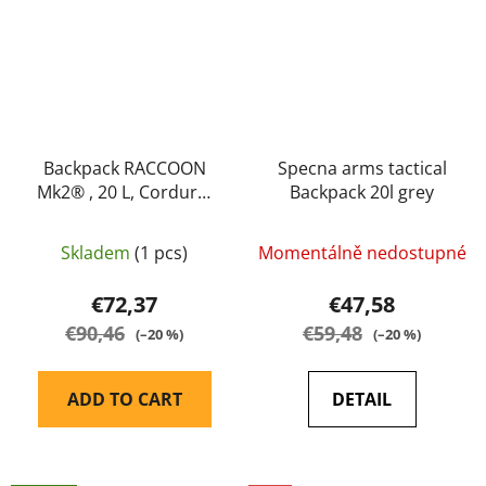
Backpack RACCOON
Specna arms tactical
Mk2® , 20 L, Cordura,
Backpack 20l grey
Helikon-tex, Olive
Green
Skladem
(1 pcs)
Momentálně nedostupné
€72,37
€47,58
€90,46
€59,48
(–20 %)
(–20 %)
ADD TO CART
DETAIL