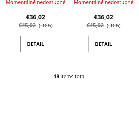
Momentálně nedostupné
Momentálně nedostupné
€36,02
€36,02
€45,02
€45,02
(–19 %)
(–19 %)
DETAIL
DETAIL
18
items total
L
i
s
t
i
n
g
c
o