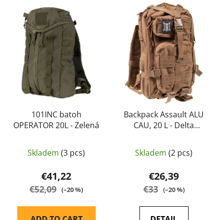
L
t
i
s
s
o
t
r
o
t
f
i
p
n
r
g
o
d
101INC batoh
Backpack Assault ALU
OPERATOR 20L - Zelená
CAU, 20 L - Delta
u
Armory
c
t
Skladem
(3 pcs)
Skladem
(2 pcs)
s
€41,22
€26,39
€52,09
€33
(–20 %)
(–20 %)
ADD TO CART
DETAIL