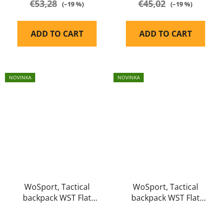
€53,28
€45,02
(–19 %)
(–19 %)
ADD TO CART
ADD TO CART
NOVINKA
NOVINKA
WoSport, Tactical
WoSport, Tactical
backpack WST Flat
backpack WST Flat
Pack coyote brown
Pack ranger green