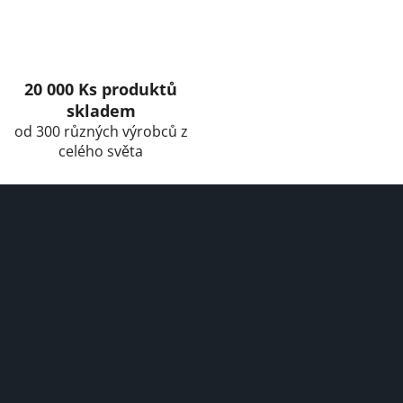
n
t
r
o
l
20 000 Ks produktů
s
skladem
od 300 různých výrobců z
celého světa
F
o
o
t
e
r