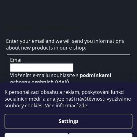
Subscribe to newsletter
Enter your email and we will send you informations
about new products in our e-shop.
Email
Vložením e-mailu souhlasíte s
podmínkami
ochrany osobních údajů
K personalizaci obsahu a reklam, poskytování funkcí
SUBSCRIBE
sociálních médií a analýze naší návštěvnosti využíváme
soubory cookies. Více informací
zde
.
Settings
Created by Shoptet