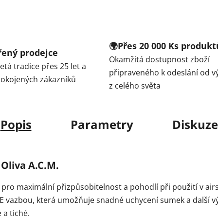
🌍Přes 20 000 Ks produkt
ěřený prodejce
Okamžitá dostupnost zboží
tá tradice přes 25 let a
připraveného k odeslání od v
spokojených zákazníků
z celého světa
Popis
Parametry
Diskuze
Oliva A.C.M.
ro maximální přizpůsobitelnost a pohodlí při použití v airso
E vazbou, která umožňuje snadné uchycení sumek a další výs
 a tiché.