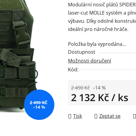
Modulární nosič plátů SPIDER
je
laser-cut MOLLE systém a plno
0,0
výbavu. Díky odolné konstruk
z
ideální pro náročné hráče.
5
hvězdiček.
Položka byla vyprodána…
Dostupnost
Možnosti doručení
Kód:
2 490 Kč
–14 %
2 132 Kč
/ ks
2 490 KČ
Měrná cena:
–14 %
Tisk
Zeptat se