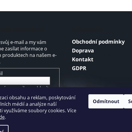
írat newsletter
Informace
Obchodní podmínky
 svůj e-mail a my vám
 zasílat informace o
Doprava
 produktech na našem e-
Kontakt
.
GDPR
il
ením e-mailu souhlasíte s
mínkami ochrany
zaci obsahu a reklam, poskytování
ních údajů
Odmítnout
S
álních médií a analýze naší
i využíváme soubory cookies. Více
ŘIHLÁSIT SE
de
.