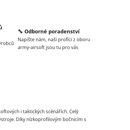
ů
🔧 Odborné poradenství
Napište nám, naši profíci z oboru
ýrobců
army-airsoft jsou tu pro vás
ftových i taktických scénářích. Celý
troje. Díky nízkoprofilovým bočnicím s