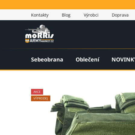
Přejít
na
Kontakty
Blog
Výrobci
Doprava
obsah
Sebeobrana
Oblečení
NOVINK
AKCE
VÝPRODEJ