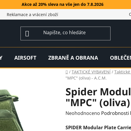
Akce až 20% sleva na vše jen do 7.8.2026
Reklamace a vrácení zboží
Y
AIRSOFT
ZBRANĚ A OBRANA
OBLEČE
Domů
/
TAKTICKÉ VYBAVENÍ
/
Taktické
"MPC" (oliva) - A.C.M.
Spider Modul
"MPC" (oliva)
Průměrné
Neohodnoceno
Podrobnosti
hodnocení
SPIDER Modular Plate Carrie
produktu