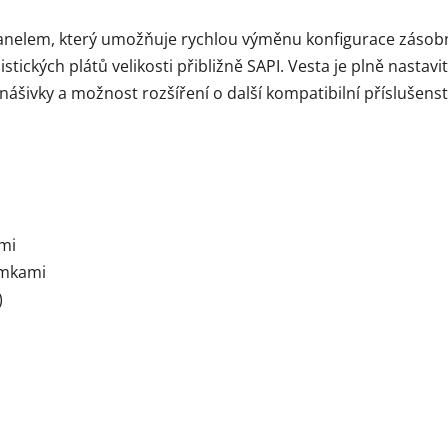
anelem, který umožňuje rychlou výměnu konfigurace zásobn
stických plátů velikosti přibližně SAPI. Vesta je plně nastavi
ášivky a možnost rozšíření o další kompatibilní příslušenst
ami
umkami
)