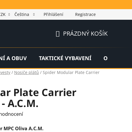
CZK
Čeština
Přihlášení
Registrace
PRÁZDNÝ KOŠÍK
NÁKUPNÍ
KOŠÍK
NÍ A OBUV
TAKTICKÉ VYBAVENÍ
OUTDOOR
 vesty
/
Nosiče plátů
/
Spider Modular Plate Carrier
ar Plate Carrier
 - A.C.M.
 hodnocení
r MPC Oliva A.C.M.