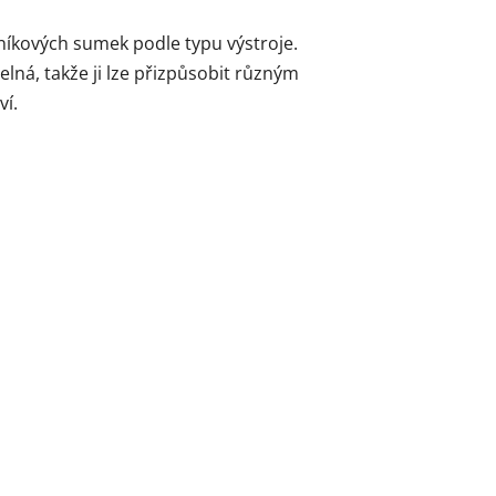
íkových sumek podle typu výstroje.
telná, takže ji lze přizpůsobit různým
ví.