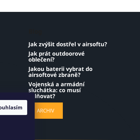
Blog
Jak zvýšit dostřel v airsoftu?
Jak prát outdoorové
oblečení?
Jakou baterii vybrat do
airsoftové zbraně?
Vojenská a armádní
sluchátka: co musí
splňovat?
ouhlasím
ARCHIV