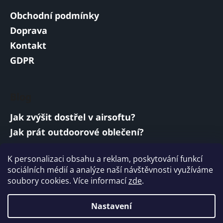
Obchodní podmínky
Doprava
Kontakt
GDPR
Blog
Jak zvýšit dostřel v airsoftu?
Jak prát outdoorové oblečení?
Jakou baterii vybrat do airsoftové zbraně?
K personalizaci obsahu a reklam, poskytování funkcí
Vojenská a armádní sluchátka: co musí
sociálních médií a analýze naší návštěvnosti využíváme
splňovat?
soubory cookies. Více informací
zde
.
ARCHIV
Nastavení