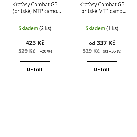
Kraťasy Combat GB
Kraťasy Combat GB
(britské) MTP camo
britské MTP camo
(použité,originál, jako
originál, jako nové
nové)
Skladem
(2 ks)
Skladem
(1 ks)
423 Kč
337 Kč
od
529 Kč
529 Kč
(–20 %)
(až –36 %)
DETAIL
DETAIL