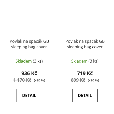
Povlak na spacák GB
Povlak na spacák GB
sleeping bag cover
sleeping bag cover
DPM camo (lamino)
OLIVA camo (lamino)
(originál, použité)
(originál, použité)
Skladem
(3 ks)
Skladem
(3 ks)
936 Kč
719 Kč
1 170 Kč
899 Kč
(–20 %)
(–20 %)
DETAIL
DETAIL