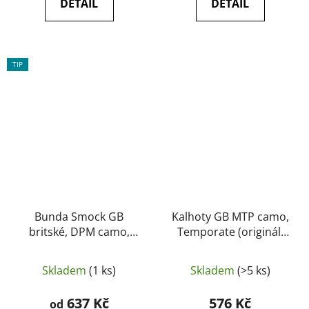
DETAIL
DETAIL
TIP
Bunda Smock GB
Kalhoty GB MTP camo,
britské, DPM camo,
Temporate (originál,
windproof originál,
použité jako nové)
jako nové
Skladem
(1 ks)
Skladem
(>5 ks)
637 Kč
576 Kč
od