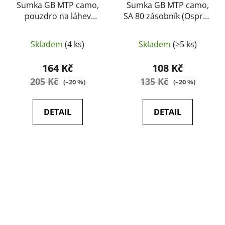
Sumka GB MTP camo,
Sumka GB MTP camo,
pouzdro na láhev
SA 80 zásobník (Osprey
(Osprey MK IV)
MK IV) (originál,
(originál, použité)
použité)
Skladem
(4 ks)
Skladem
(>5 ks)
164 Kč
108 Kč
205 Kč
135 Kč
(–20 %)
(–20 %)
DETAIL
DETAIL