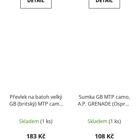
DETAIL
DETAIL
Převlek na batoh velký
Sumka GB MTP camo,
GB (britský) MTP camo
A.P. GRENADE (Osprey
(originál, použitý)
MK IV) (originál, jako
nové)
Skladem
(1 ks)
Skladem
(1 ks)
183 Kč
108 Kč