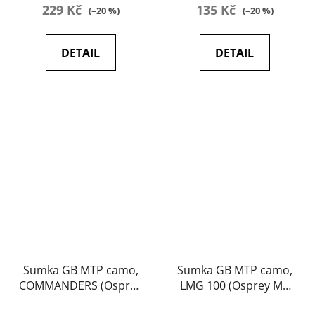
229 Kč
135 Kč
(–20 %)
(–20 %)
DETAIL
DETAIL
Sumka GB MTP camo,
Sumka GB MTP camo,
COMMANDERS (Osprey
LMG 100 (Osprey MK
MK IV) (originál,
IV) (originál, jako nové)