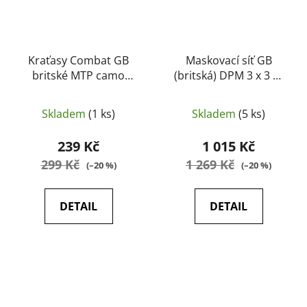
Kraťasy Combat GB
Maskovací síť GB
britské MTP camo
(britská) DPM 3 x 3 m
originál, použité
(originál)
Skladem
(1 ks)
Skladem
(5 ks)
239 Kč
1 015 Kč
299 Kč
1 269 Kč
(–20 %)
(–20 %)
DETAIL
DETAIL