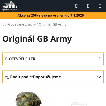
Přejít
Hledat
NÁKUP
na
KOŠÍK
obsah
Akce až 20% sleva na vše jen do 7.8.2026
Domů
/
Prodávané značky
/
Originál GB Army
Originál GB Army
OTEVŘÍT FILTR
Ř
Řadit podle:
Doporučujeme
a
z
V
e
ý
n
p
í