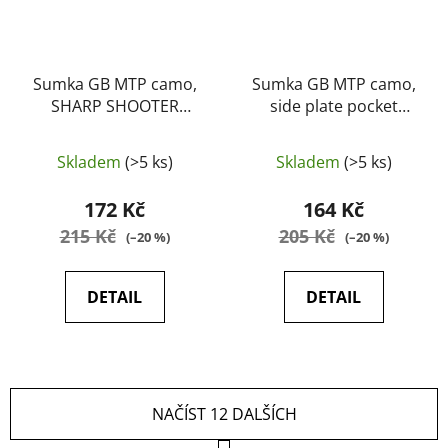
Sumka GB MTP camo,
Sumka GB MTP camo,
SHARP SHOOTER
side plate pocket
(Osprey MK IV)
(Osprey MK IV)
(originál, jako nové)
(originál, jako nové)
Skladem
(>5 ks)
Skladem
(>5 ks)
172 Kč
164 Kč
215 Kč
205 Kč
(–20 %)
(–20 %)
DETAIL
DETAIL
NAČÍST 12 DALŠÍCH