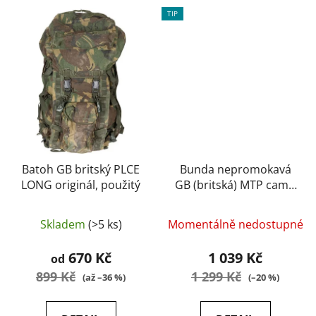
TIP
Batoh GB britský PLCE
Bunda nepromokavá
LONG originál, použitý
GB (britská) MTP camo
(originál, nové) velikost
M
Skladem
(>5 ks)
Momentálně nedostupné
670 Kč
1 039 Kč
od
899 Kč
1 299 Kč
(až –36 %)
(–20 %)