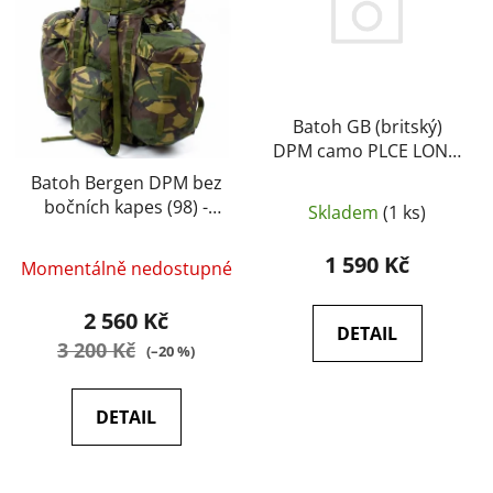
i
p
s
r
p
o
r
d
o
Batoh GB (britský)
u
DPM camo PLCE LONG
d
k
s kapsama (originál,
u
Batoh Bergen DPM bez
t
použitý)
bočních kapes (98) -
k
Skladem
(1 ks)
ů
Britská armáda
t
(originál)
1 590 Kč
ů
Momentálně nedostupné
2 560 Kč
DETAIL
3 200 Kč
(–20 %)
DETAIL