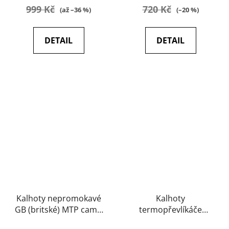
999 Kč
720 Kč
(až –36 %)
(–20 %)
DETAIL
DETAIL
Kalhoty nepromokavé
Kalhoty
GB (britské) MTP camo
termopřevlíkáče
(originál, použité)
Britské originál, jako