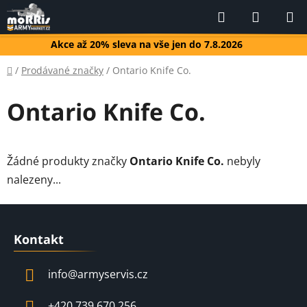
Přejít
Hledat
NÁKUP
na
KOŠÍK
obsah
Akce až 20% sleva na vše jen do 7.8.2026
Domů
/
Prodávané značky
/
Ontario Knife Co.
Ontario Knife Co.
Žádné produkty značky
Ontario Knife Co.
nebyly
nalezeny...
Z
á
Kontakt
p
a
info
@
armyservis.cz
t
í
+420 739 670 256