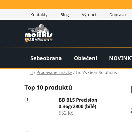
Přejít
na
Kontakty
Blog
Výrobci
Doprava
obsah
Sebeobrana
Oblečení
NOVINK
Domů
/
Prodávané značky
/
Lion's Gear Solutions
P
Top 10 produktů
o
s
BB BLS Precision
t
0.36g/2800 (bílé)
r
552 Kč
a
n