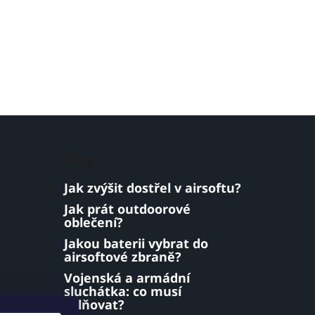
Blog
Jak zvýšit dostřel v airsoftu?
Jak prát outdoorové
oblečení?
Jakou baterii vybrat do
airsoftové zbraně?
Vojenská a armádní
sluchátka: co musí
splňovat?