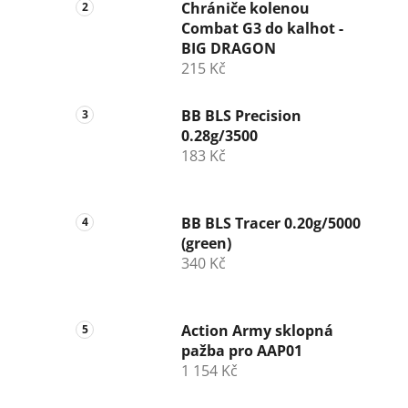
n
Chrániče kolenou
Combat G3 do kalhot -
í
BIG DRAGON
p
215 Kč
a
n
BB BLS Precision
e
0.28g/3500
l
183 Kč
BB BLS Tracer 0.20g/5000
(green)
340 Kč
Action Army sklopná
pažba pro AAP01
1 154 Kč