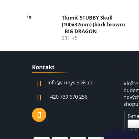
Tlumič STUBBY Skull
(100x32mm) (bark brown)
- BIG DRAGON
231 Kč
Z
Kontakt
á
Odeb
p
info
@
armyservis.cz
Vložte
a
budeme
t
+420 739 670 256
nových
í
shopu
E-ma
Vlož
pod