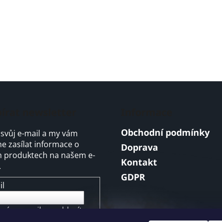
írat newsletter
Informace
Obchodní podmínky
 svůj e-mail a my vám
 zasílat informace o
Doprava
 produktech na našem e-
Kontakt
.
GDPR
il
ením e-mailu souhlasíte s
mínkami ochrany