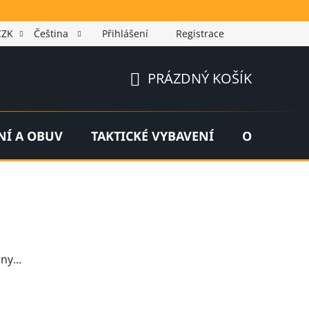
CZK
Čeština
Přihlášení
Registrace
PRÁZDNÝ KOŠÍK
NÁKUPNÍ
KOŠÍK
NÍ A OBUV
TAKTICKÉ VYBAVENÍ
OUTDOOR
ny...