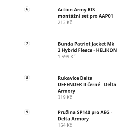
Action Army RIS
montážní set pro AAP01
213 Kč
Bunda Patriot Jacket Mk
2 Hybrid Fleece - HELIKON
1 599 Kč
Rukavice Delta
DEFENDER II černé - Delta
Armory
319 Kč
Pružina SP140 pro AEG -
Delta Armory
164 Kč