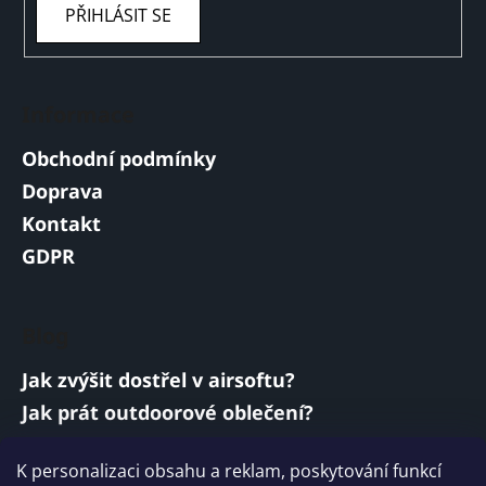
PŘIHLÁSIT SE
Informace
Obchodní podmínky
Doprava
Kontakt
GDPR
Blog
Jak zvýšit dostřel v airsoftu?
Jak prát outdoorové oblečení?
Jakou baterii vybrat do airsoftové zbraně?
K personalizaci obsahu a reklam, poskytování funkcí
Vojenská a armádní sluchátka: co musí