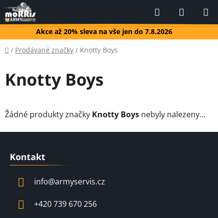
Přejít
Hledat
NÁKUP
na
KOŠÍK
obsah
Akce až 20% sleva na vše jen do 7.8.2026
Domů
/
Prodávané značky
/
Knotty Boys
Knotty Boys
Žádné produkty značky
Knotty Boys
nebyly nalezeny...
Z
á
Kontakt
p
a
info
@
armyservis.cz
t
í
+420 739 670 256