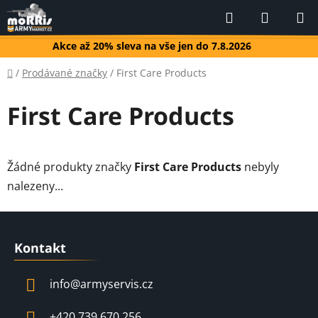
Přejít
Hledat
NÁKUP
na
KOŠÍK
obsah
Akce až 20% sleva na vše jen do 7.8.2026
Domů
/
Prodávané značky
/
First Care Products
First Care Products
Žádné produkty značky
First Care Products
nebyly
nalezeny...
Z
á
Kontakt
p
a
info
@
armyservis.cz
t
í
+420 739 670 256