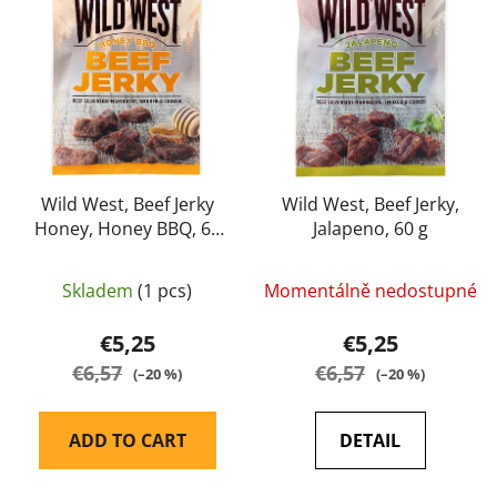
s
c
t
t
o
s
f
o
p
r
r
t
o
i
d
Wild West, Beef Jerky
Wild West, Beef Jerky,
n
Honey, Honey BBQ, 60
Jalapeno, 60 g
u
g
g
c
t
Skladem
(1 pcs)
Momentálně nedostupné
s
€5,25
€5,25
€6,57
€6,57
(–20 %)
(–20 %)
ADD TO CART
DETAIL