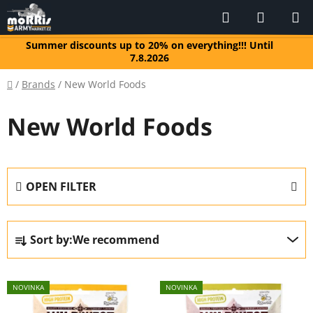
Skip
Search
SHOPP
to
CART
content
Summer discounts up to 20% on everything!!! Until
7.8.2026
Home
/
Brands
/
New World Foods
New World Foods
OPEN FILTER
P
Sort by:
We recommend
r
o
L
d
NOVINKA
NOVINKA
i
u