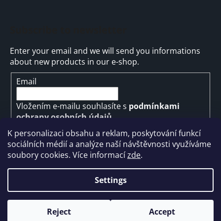
Subscribe to newsletter
Enter your email and we will send you informations
about new products in our e-shop.
Email
Vložením e-mailu souhlasíte s
podmínkami
ochrany osobních údajů
K personalizaci obsahu a reklam, poskytování funkcí
SUBSCRIBE
sociálních médií a analýze naší návštěvnosti využíváme
soubory cookies. Více informací
zde
.
Settings
Created by Shoptet
Reject
Accept
Copyright 2026
ARMYMARKET
. All rights reserved.