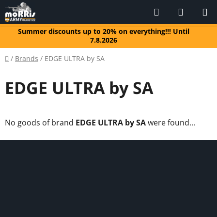
Skip
Search
SHOPP
to
CART
content
Summer discounts up to 20% on everything!!! Until
7.8.2026
Home
/
Brands
/
EDGE ULTRA by SA
EDGE ULTRA by SA
No goods of brand
EDGE ULTRA by SA
were found...
F
o
o
t
e
r