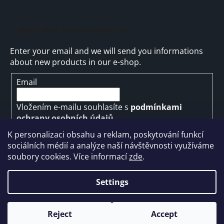
Subscribe to newsletter
Enter your email and we will send you informations
about new products in our e-shop.
Email
Vložením e-mailu souhlasíte s
podmínkami
ochrany osobních údajů
K personalizaci obsahu a reklam, poskytování funkcí
SUBSCRIBE
sociálních médií a analýze naší návštěvnosti využíváme
soubory cookies. Více informací
zde
.
Settings
Created by Shoptet
Reject
Accept
Copyright 2026
ARMYMARKET
. All rights reserved.