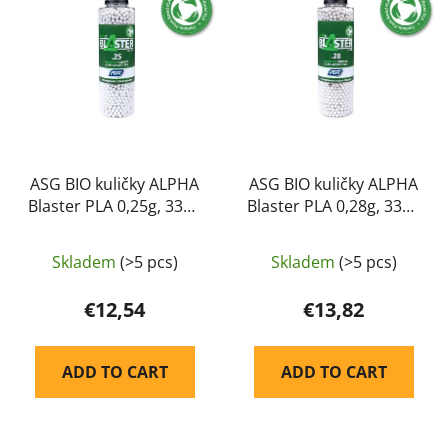
s
c
t
t
o
s
f
o
p
r
r
t
o
i
d
ASG BIO kuličky ALPHA
ASG BIO kuličky ALPHA
n
Blaster PLA 0,25g, 3300
Blaster PLA 0,28g, 3300
u
g
BBs – Bílá
BBs – Bílá
c
t
Skladem
(>5 pcs)
Skladem
(>5 pcs)
s
€12,54
€13,82
ADD TO CART
ADD TO CART