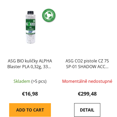
ASG BIO kuličky ALPHA
ASG CO2 pistole CZ 75
Blaster PLA 0,32g, 3300
SP-01 SHADOW ACCU
BBs – Bílá
GBB - Černá
Skladem
(>5 pcs)
Momentálně nedostupné
€16,98
€299,48
ADD TO CART
DETAIL