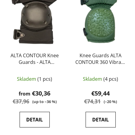
s
c
t
t
o
s
f
o
p
r
r
t
o
i
d
ALTA CONTOUR Knee
Knee Guards ALTA
n
Guards - ALTA
CONTOUR 360 Vibram
u
g
Industries
Cap - ALTA Industries
c
t
Skladem
(1 pcs)
Skladem
(4 pcs)
s
€30,36
€59,44
from
€37,96
€74,31
(up to –36 %)
(–20 %)
DETAIL
DETAIL