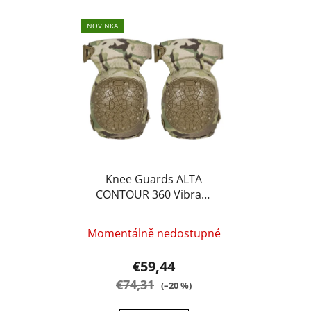
NOVINKA
Knee Guards ALTA
CONTOUR 360 Vibram
Cap Multicam - ALTA
Industries
Momentálně nedostupné
€59,44
€74,31
(–20 %)