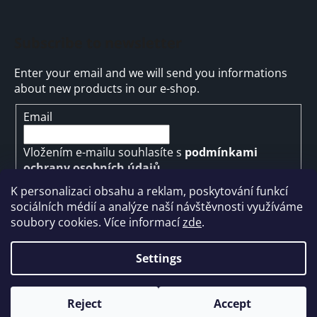
Subscribe to newsletter
Enter your email and we will send you informations
about new products in our e-shop.
Email
Vložením e-mailu souhlasíte s
podmínkami
ochrany osobních údajů
K personalizaci obsahu a reklam, poskytování funkcí
SUBSCRIBE
sociálních médií a analýze naší návštěvnosti využíváme
soubory cookies. Více informací
zde
.
Settings
Created by Shoptet
Reject
Accept
Copyright 2026
ARMYMARKET
. All rights reserved.