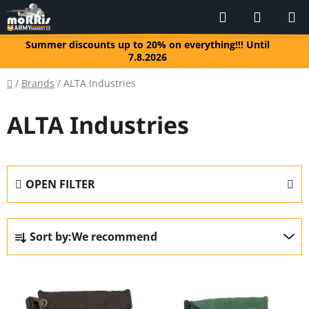
Skip
Search
SHOPP
to
CART
content
Summer discounts up to 20% on everything!!! Until
7.8.2026
Home
/
Brands
/
ALTA Industries
ALTA Industries
OPEN FILTER
P
Sort by:
We recommend
r
o
L
d
i
u