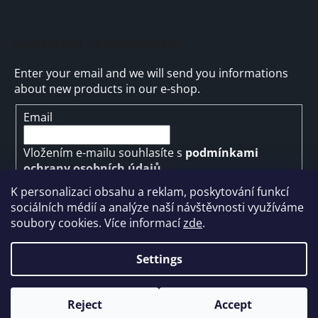
Subscribe to newsletter
Enter your email and we will send you informations
about new products in our e-shop.
Email
Vložením e-mailu souhlasíte s
podmínkami
ochrany osobních údajů
K personalizaci obsahu a reklam, poskytování funkcí
SUBSCRIBE
sociálních médií a analýze naší návštěvnosti využíváme
soubory cookies. Více informací
zde
.
Settings
Created by Shoptet
Reject
Accept
Copyright 2026
ARMYMARKET
. All rights reserved.