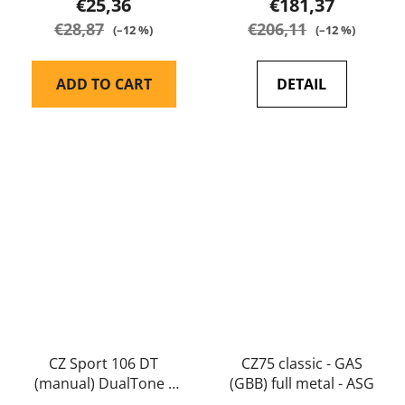
€25,36
€181,37
€28,87
€206,11
(–12 %)
(–12 %)
ADD TO CART
DETAIL
CZ Sport 106 DT
CZ75 classic - GAS
(manual) DualTone -
(GBB) full metal - ASG
ASG