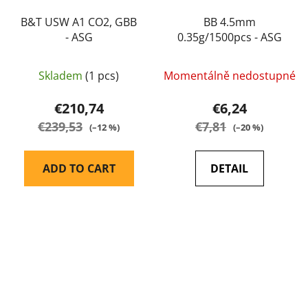
B&T USW A1 CO2, GBB
BB 4.5mm
- ASG
0.35g/1500pcs - ASG
Skladem
(1 pcs)
Momentálně nedostupné
€210,74
€6,24
€239,53
€7,81
(–12 %)
(–20 %)
ADD TO CART
DETAIL