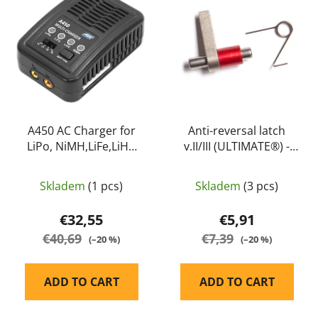
s
c
t
t
o
s
f
o
p
r
r
t
o
i
d
A450 AC Charger for
Anti-reversal latch
n
LiPo, NiMH,LiFe,LiHV
v.II/III (ULTIMATE®) -
u
g
battery - ASG
ASG
c
t
Skladem
(1 pcs)
Skladem
(3 pcs)
s
€32,55
€5,91
€40,69
€7,39
(–20 %)
(–20 %)
ADD TO CART
ADD TO CART