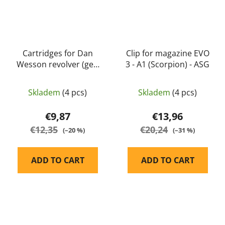
Cartridges for Dan
Clip for magazine EVO
Wesson revolver (gen
3 - A1 (Scorpion) - ASG
1 & 715) 6 pieces per
pack - ASG
Skladem
(4 pcs)
Skladem
(4 pcs)
€9,87
€13,96
€12,35
€20,24
(–20 %)
(–31 %)
ADD TO CART
ADD TO CART