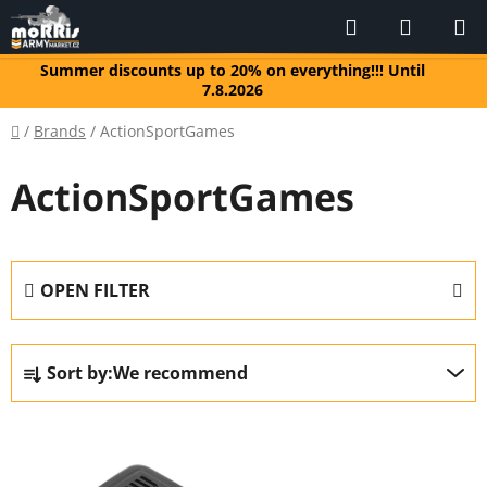
Skip
Search
SHOPP
to
CART
content
Summer discounts up to 20% on everything!!! Until
7.8.2026
Home
/
Brands
/
ActionSportGames
ActionSportGames
OPEN FILTER
P
Sort by:
We recommend
r
o
L
d
i
u