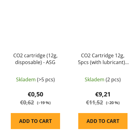
CO2 cartridge (12g,
CO2 Cartridge 12g,
disposable) - ASG
5pcs (with lubricant) -
ASG
Skladem
(>5 pcs)
Skladem
(2 pcs)
€0,50
€9,21
€0,62
€11,52
(–19 %)
(–20 %)
ADD TO CART
ADD TO CART