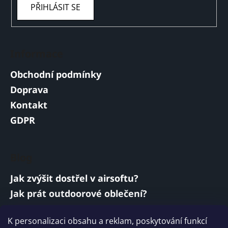
PŘIHLÁSIT SE
Informace
Obchodní podmínky
Doprava
Kontakt
GDPR
Blog
Jak zvýšit dostřel v airsoftu?
Jak prát outdoorové oblečení?
Jakou baterii vybrat do airsoftové zbraně?
K personalizaci obsahu a reklam, poskytování funkcí
Vojenská a armádní sluchátka: co musí