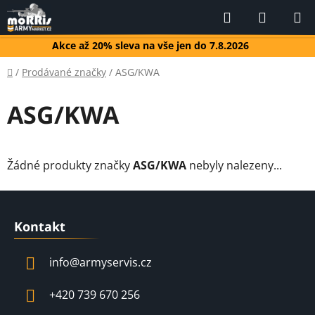
Přejít
Hledat
NÁKUP
na
KOŠÍK
obsah
Akce až 20% sleva na vše jen do 7.8.2026
Domů
/
Prodávané značky
/
ASG/KWA
ASG/KWA
Žádné produkty značky
ASG/KWA
nebyly nalezeny...
Z
á
Kontakt
p
a
info
@
armyservis.cz
t
í
+420 739 670 256